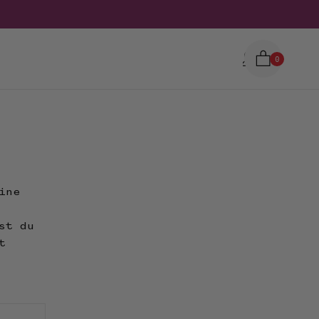
0
ine
st du
t