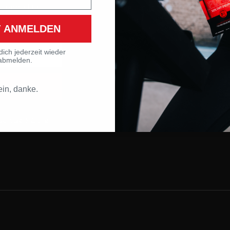
 erhalte
PURE CONCENTRATE
PURE GUMMIES
stellung!
T ANMELDEN
SLEEP GUMMIES
ALLE PRODUKTE
dich jederzeit wieder
abmelden.
in, danke.
schutzerklärung
.