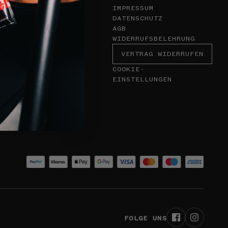
VORTEILE
IMPRESSUM
MISSION
DATENSCHUTZ
BEWERTUNGEN
AGB
HÄUFIGE FRAGEN
WIDERRUFSBELEHRUNG
WISSEN
VERTRAG WIDERRUFEN
ZAHLUNG & VERSAND
NEWSLETTER
COOKIE-
HELP CENTER
EINSTELLUNGEN
KONTAKT
FOLGE UNS