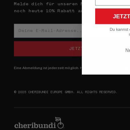
Melde dich für unseren Newsletter an und
noch heute 10% Rabatt auf deine erste Be
JETZ
Du kannst 
JETZT ANMELDEN
Ne
Eine Abmeldung ist jederzeit möglich. Hier findest du unsere
Daten
© 2025 CHERIBUNDI EUROPE GMBH. ALL RIGHTS RESERVED.