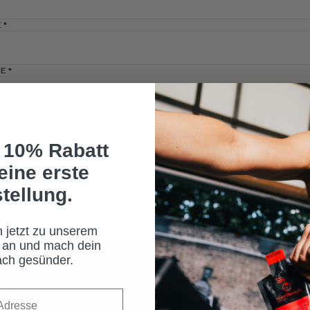
E
*
E
*
NUMMER
*
e 10% Rabatt
eine erste
TER
tellung.
 jetzt zu unserem
 an und mach dein
ach gesünder.
NITY
PRODUKTE