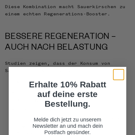
Diese Kombination macht Sauerkirschen zu
einem echten Regenerations-Booster.
BESSERE REGENERATION –
AUCH NACH BELASTUNG
Studien zeigen, dass der Konsum von
Sauerkirsch-Konzentrat:
Erhalte 10% Rabatt
Muskelkater reduzieren kann
auf deine erste
Entzündungen nach Belastung
verringert
Bestellung.
die Erholung beschleunigt
Melde dich jetzt zu unserem
Sportler berichten von schnellerer
Newsletter an und mach dein
Regeneration und weniger
Postfach gesünder.
Muskelschäden.