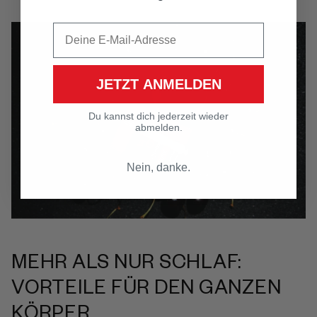
JETZT ANMELDEN
Du kannst dich jederzeit wieder
abmelden.
Nein, danke.
MEHR ALS NUR SCHLAF:
VORTEILE FÜR DEN GANZEN
KÖRPER